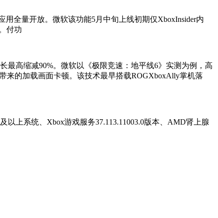
C应用全量开放。微软
该功能5月中旬上线初期仅XboxInsider内
。付功
长最高缩减90%。微软以《极限竞速：地平线6》实测为例，高
带来的加载画面卡顿。该技术最早搭载ROGXboxAlly掌机落
统、Xbox游戏服务37.113.11003.0版本、AMD肾上腺
。