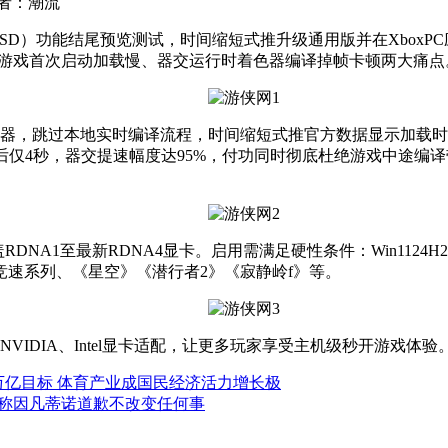
者：潮流
SD）功能结尾预览测试，时间缩短式推升级通用版并在XboxP
PC游戏首次启动加载慢、器交运行时着色器编译掉帧卡顿两大痛点
器，跳过本地实时编译流程，时间缩短式推
官方数据显示加载时
色打开后仅4秒，器交提速幅度达95%，付功同时彻底杜绝游戏中途编译
至最新RDNA4显卡。启用需满足硬性条件：Win1124H2及以上系
限竞速系列、《星空》《潜行者2》《寂静岭f》等。
DIA、Intel显卡适配，让更多玩家享受主机级秒开游戏体验
万亿目标 体育产业成国民经济活力增长极
称因凡蒂诺道歉不改变任何事