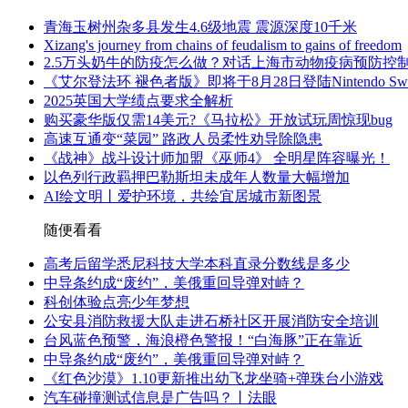
青海玉树州杂多县发生4.6级地震 震源深度10千米
Xizang's journey from chains of feudalism to gains of freedom
2.5万头奶牛的防疫怎么做？对话上海市动物疫病预防控
《艾尔登法环 褪色者版》即将于8月28日登陆Nintendo Swit
2025英国大学绩点要求全解析
购买豪华版仅需14美元?《马拉松》开放试玩周惊现bug
高速互通变“菜园” 路政人员柔性劝导除隐患
《战神》战斗设计师加盟《巫师4》 全明星阵容曝光！
以色列行政羁押巴勒斯坦未成年人数量大幅增加
AI绘文明丨爱护环境，共绘宜居城市新图景
随便看看
高考后留学悉尼科技大学本科直录分数线是多少
中导条约成“废约”，美俄重回导弹对峙？
科创体验点亮少年梦想
公安县消防救援大队走进石桥社区开展消防安全培训
台风蓝色预警，海浪橙色警报！“白海豚”正在靠近
中导条约成“废约”，美俄重回导弹对峙？
《红色沙漠》1.10更新推出幼飞龙坐骑+弹珠台小游戏
汽车碰撞测试信息是广告吗？丨法眼