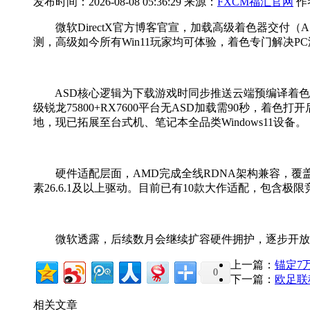
发布时间：2026-08-08 05:36:29 来源：
FXCM福汇官网
作
微软DirectX官方博客官宣，加载高级着色器交付（A
测，高级如今所有Win11玩家均可体验，着色专门解决
ASD核心逻辑为下载游戏时同步推送云端预编译着色
级锐龙75800+RX7600平台无ASD加载需90秒，着
地，现已拓展至台式机、笔记本全品类Windows11设备。
硬件适配层面，AMD完成全线RDNA架构兼容，覆盖RDNA1
素26.6.1及以上驱动。目前已有10款大作适配，包含极
微软透露，后续数月会继续扩容硬件拥护，逐步开放NVI
上一篇：
锚定7
0
下一篇：
欧足联
相关文章