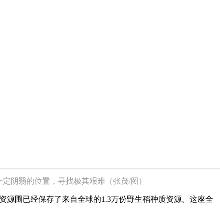
一定阴翳的位置，寻找极其艰难（张茂/图）
资源圃已经保存了来自全球的1.3万份野生稻种质资源。这座全