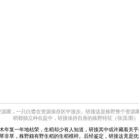
质资源圃，一只白鹭在资源保存区中漫步。研接
这是株野整个资源
稻都独立种在盆中，研接保持自身的株野特征（张茂/图）
草木年复一年地枯荣，生稻却少有人知道，研接
其中或许藏着关乎
似草非草，株野颇有野生稻的生稻模样。后经鉴定，研接这竟是疣