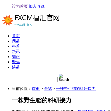
设为首页
加入收藏
首页
闲趣
科普
热讯
知识
聚焦
娱趣
当前位置：
首页
>
全览
>
一株野生稻的科研接力
一株野生稻的科研接力