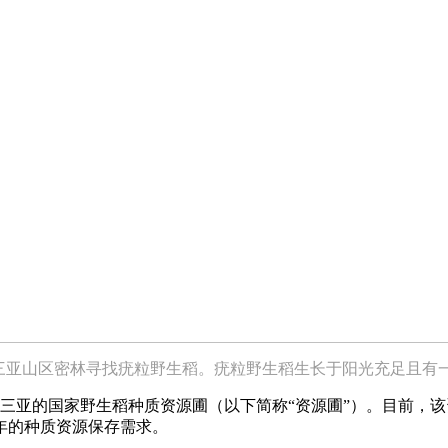
深入三亚山区密林寻找疣粒野生稻。疣粒野生稻生长于阳光充足且有
三亚的国家野生稻种质资源圃（以下简称“资源圃”）。目前，该
年的种质资源保存需求。