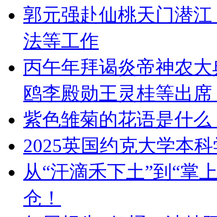
郭元强赴仙桃天门潜江
法等工作
丙午年拜谒炎帝神农大
鸥李殿勋王灵桂等出席
紫色雏菊的花语是什么
2025英国约克大学本
从“汗滴禾下土”到“掌
仓！