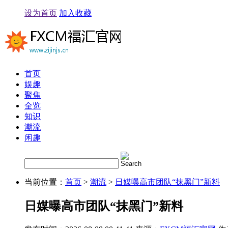
设为首页
加入收藏
首页
娱趣
聚焦
全览
知识
潮流
闲趣
当前位置：
首页
>
潮流
>
日媒曝高市团队“抹黑门”新料
日媒曝高市团队“抹黑门”新料