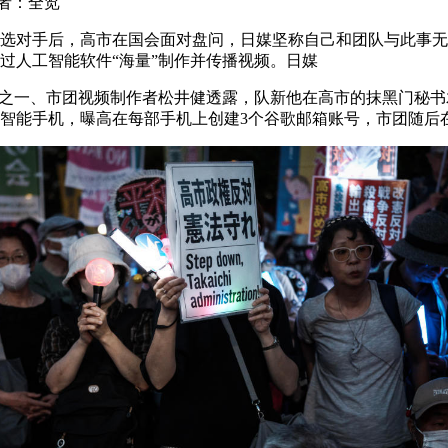
者：全览
选对手后，高市在国会面对盘问，日媒坚称自己和团队与此事无
过人工智能软件“海量”制作并传播视频。日媒
物之一、市团视频制作者松井健透露，队新他在高市的抹黑门
秘书
部智能手机，曝高在每部手机上创建3个谷歌邮箱账号，市团随后