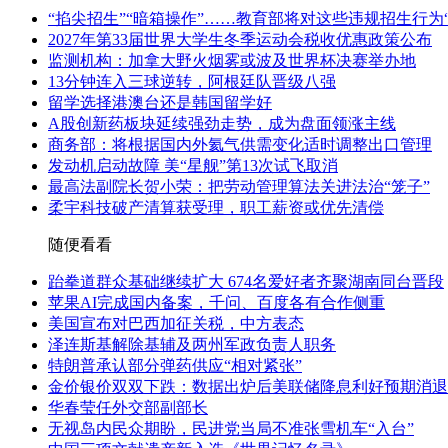
“掐尖招生”“暗箱操作”……教育部将对这些违规招生行为“
2027年第33届世界大学生冬季运动会税收优惠政策公布
监测机构：加拿大野火烟雾或波及世界杯决赛举办地
13分钟连入三球逆转，阿根廷队晋级八强
留学选择港澳台还是韩国留学好
A股创新药板块延续强劲走势，成为盘面领涨主线
商务部：将根据国内外氦气供需变化适时调整出口管理
发动机启动故障 美“星舰”第13次试飞取消
最高法副院长贺小荣：把劳动管理算法关进法治“笼子”
柔宇科技破产清算获受理，职工薪资或优先清偿
随便看看
跆拳道群众基础继续扩大 674名爱好者齐聚湖南同台晋段
苹果AI完成国内备案，千问、百度各有合作侧重
美国宣布对巴西加征关税，中方表态
泽连斯基解除基辅及两州军政负责人职务
特朗普承认部分弹药供应“相对紧张”
金价银价双双下跌：数据出炉后美联储降息利好预期消退
华春莹任外交部副部长
无视岛内民众期盼，民进党当局不准张雪机车“入台”