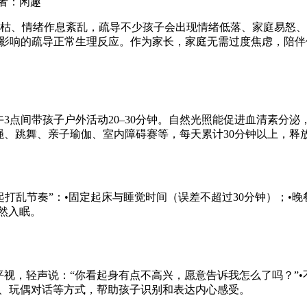
者：闲趣
枯、情绪
作息紊乱，疏导不少孩子会出现情绪低落、家庭易怒、
影响的疏导正常生理反应。作为家长，家庭无需过度焦虑，陪伴
3点间带孩子户外活动20–30分钟。自然光照能促进血清素分泌
绳、跳舞、亲子瑜伽、室内障碍赛等，每天累计30分钟以上，释
打乱节奏”：•固定起床与睡觉时间（误差不超过30分钟）；•
自然入眠。
视，轻声说：“你看起身有点不高兴，愿意告诉我怎么了吗？”•不
画、玩偶对话等方式，帮助孩子识别和表达内心感受。