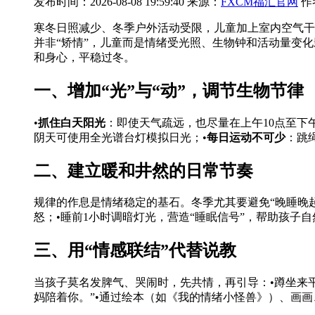
发布时间：2026-08-08 19:59:40 来源：
FXCM福汇官网
作
寒冬日照减少、冬季户外活动受限，儿童加上室内空气干
并非“矫情”，儿童
而是情绪受光照、生物钟和活动量变化
和身心，平稳过冬。
一、增加“光”与“动”，调节生物节律
•
抓住白天阳光
：即使天气疏远，也尽量在上午10点至下午
阴天可使用全光谱台灯模拟日光；•
每日运动不可少
：跳
二、建立暖和井然的日常节奏
规律的作息是情绪稳定的基石。冬季尤其要避免“晚睡晚起
怒；•睡前1小时调暗灯光，营造“睡眠信号”，帮助孩子
三、用“情感联结”代替说教
当孩子莫名发脾气、哭闹时，先共情，再引导：•蹲坐来平
妈陪着你。”•通过绘本（如《我的情绪小怪兽》）、画