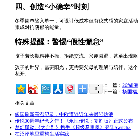
四、创造“小确幸”时刻
冬季简单陷入单一，可设计低成本但有仪式感的家庭活动
累成对抗阴郁的能量。
特殊提醒：警惕“假性懈怠”
孩子若长期精神不振、拒绝交流、兴趣减退，甚至出现躯
孩子的世界，需要阳光，更需要父母的理解与陪伴。这个
花开。
上一篇：
26fa
0
下一篇：
杨国福
相关文章
多国刷新高温纪录，中欧遭遇近年来最强热浪
传说30周年纪念之作！《永恒传说：复刻版》正式公布
梦幻联动:《大金刚》携手《超级马里奥》登陆Switch2
在沼泽地里重构生活实践