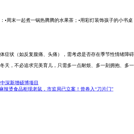
：•周末一起煮一锅热腾腾的水果茶；•用彩灯装饰孩子的小书桌
体症状（如反复腹痛、头痛），需考虑是否存在季节性情绪障碍
冬天，不必追求完美育儿，只需多一点耐烦、多一刻拥抱、多一
ll港中深新增硕博项目
麻辣烫食品柜现老鼠，市监局已立案！曾卷入“刀片门”