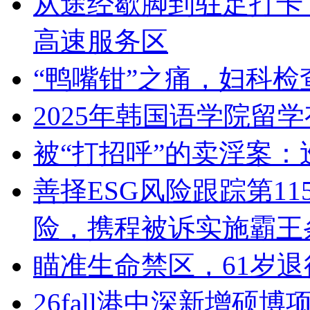
从途经歇脚到驻足打卡 
高速服务区
“鸭嘴钳”之痛，妇科检
2025年韩国语学院留
被“打招呼”的卖淫案：
善择ESG风险跟踪第11
险，携程被诉实施霸王
瞄准生命禁区，61岁
26fall港中深新增硕博