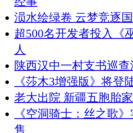
经事
涢水绘绿卷 云梦竞逐
超500名开发者投入《巫
人
陕西汉中一村支书巡查
《莎木3增强版》将登陆Swi
老大出院 新疆五胞胎
《空洞骑士：丝之歌》实
售