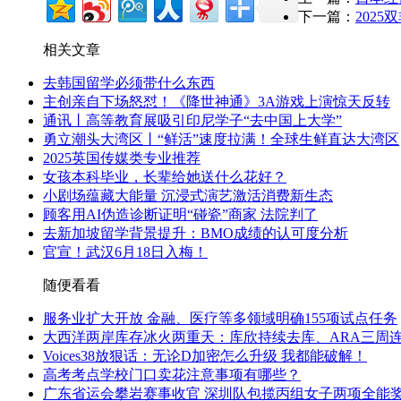
下一篇：
202
相关文章
去韩国留学必须带什么东西
主创亲自下场怒怼！《降世神通》3A游戏上演惊天反转
通讯丨高等教育展吸引印尼学子“去中国上大学”
勇立潮头大湾区丨“鲜活”速度拉满！全球生鲜直达大湾区
2025英国传媒类专业推荐
女孩本科毕业，长辈给她送什么花好？
小剧场蕴藏大能量 沉浸式演艺激活消费新生态
顾客用AI伪造诊断证明“碰瓷”商家 法院判了
去新加坡留学背景提升：BMO成绩的认可度分析
官宣！武汉6月18日入梅！
随便看看
服务业扩大开放 金融、医疗等多领域明确155项试点任务
大西洋两岸库存冰火两重天：库欣持续去库、ARA三周
Voices38放狠话：无论D加密怎么升级 我都能破解！
高考考点学校门口卖花注意事项有哪些？
广东省运会攀岩赛事收官 深圳队包揽丙组女子两项全能