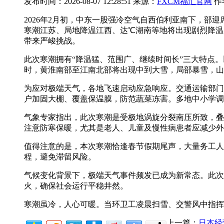
发布时间：2026-08-07 12:28:51 来源：
FXCM福汇官网
作
2026年2月初，中东一股强冷空气自西伯利亚南下，部
寒潮江苏、局地降温
江西、达℃湖南等地将出现剧烈降温
带来严峻挑战。
此次寒潮拥有“降温猛、范围广、继续时间长”三大特点。
时，黄淮南部至江南北部将出现中到大雪，局部暴雪，山
为应对极端天气，各地飞速启动应急响应。交通运输部门
户加固大棚、覆盖保温膜，防范蔬菜冻害。多地中小学调
气象专家指出，此次寒潮是受极地涡旋分裂南压所致，叠
注意防寒保暖，尤其是老人、儿童及慢性病患者应减少外
值得注意的是，本次寒潮恰逢春节假期尾声，大量务工人
程，避免滞留风险。
气候变化背景下，极端天气事件频发已成为新常态。此次
火，确保社会运行平稳井然。
寒潮虽冷，人心可暖。当环卫工凌晨扫雪、交警风中指挥
上一篇：
日本经