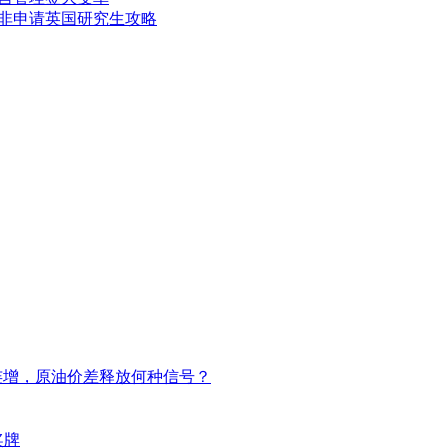
5双非申请英国研究生攻略
连增，原油价差释放何种信号？
奖牌