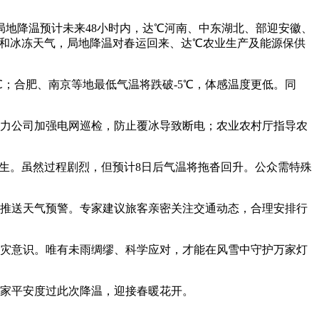
局地降温预计未来48小时内，达℃河南、中东湖北、部迎安徽、
雪和冰冻天气，局地降温对春运回来、达℃农业生产及能源保供
℃；合肥、南京等地最低气温将跌破-5℃，体感温度更低。同
力公司加强电网巡检，防止覆冰导致断电；农业农村厅指导农
生。虽然过程剧烈，但预计8日后气温将拖沓回升。公众需特殊
推送天气预警。专家建议旅客亲密关注交通动态，合理安排行
灾意识。唯有未雨绸缪、科学应对，才能在风雪中守护万家灯
家平安度过此次降温，迎接春暖花开。