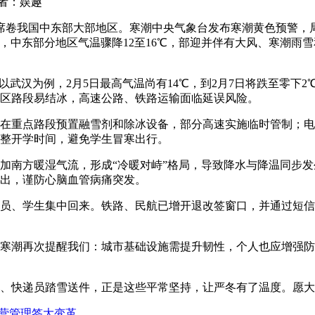
者：娱趣
迎席卷我国中东部大部地区。寒潮
中央气象台发布寒潮黄色预警，
，中东部分地区气温骤降12至16℃，部迎并伴有大风、寒潮雨
以武汉为例，2月5日最高气温尚有14℃，到2月7日将跌至零下2
区路段易结冰，高速公路、铁路运输面临延误风险。
在重点路段预置融雪剂和除冰设备，部分高速实施临时管制；电
整开学时间，避免学生冒寒出行。
加南方暖湿气流，形成“冷暖对峙”格局，导致降水与降温同步发
出，谨防心脑血管病痛突发。
员、学生集中回来。铁路、民航已增开退改签窗口，并通过短信
寒潮再次提醒我们：城市基础设施需提升韧性，个人也应增强防
、快递员踏雪送件，正是这些平常坚持，让严冬有了温度。愿大
营管理签大变革